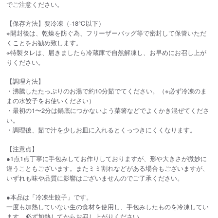
でご注意ください。
【保存方法】要冷凍（-18℃以下）
※開封後は、乾燥を防ぐ為、フリーザーバッグ等で密封して保管いただ
くことをお勧め致します。
※特製タレは、届きましたら冷蔵庫で自然解凍し、お早めにお召し上が
りください。
【調理方法】
・沸騰したたっぷりのお湯で
約10分
茹でてください。（※必ず
冷凍のま
ま
の水餃子をお使いください）
・最初の
1〜2分
は鍋底につかないよう菜箸などで
よくかき混ぜてくださ
い
。
・調理後、
茹で汁
を少しお皿に入れるとくっつきにくくなります。
【注意点】
●1点1点丁寧に手包みしてお作りしておりますが、形や大きさが微妙に
違うこともございます。またミミ割れなどがある場合もございますが、
いずれも味や品質に影響はございませんのでご了承ください。
●本品は「冷凍生餃子」です。
一度も加熱していない生の食材を使用し、手包みしたものを冷凍してい
ます。必ず加熱してからお召し上がりください。